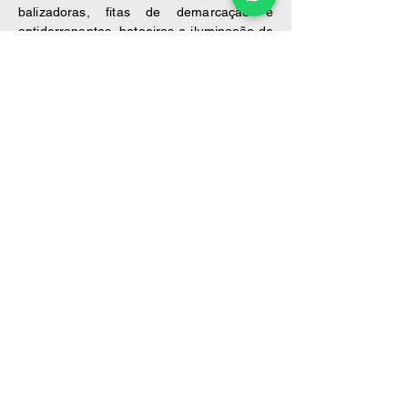
balizadoras, fitas de demarcação e
antiderrapantes, botoeiras e iluminação de
emergência. Nosso compromisso é
fornecer soluções completas e de
qualidade para a proteção de vidas e
patrimônios.
Solicitar Orçamento
Rua Rondônia, 592 - Siqueira Campos, Aracaju -
SE,
49075-290